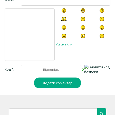
WWW:
Усі смайли
Код *: