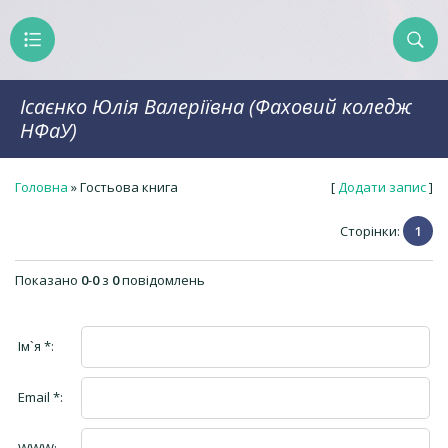
Ісаєнко Юлія Валеріївна (Фаховий коледж
НФаУ)
Головна
»
Гостьова книга
[
Додати запис
]
Сторінки:
1
Показано
0
-
0
з
0
повідомлень
Ім`я *:
Email *: