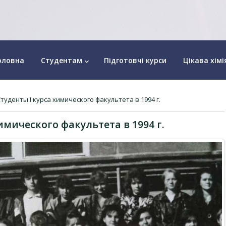
оловна
Студентам
Підготовчі курси
Цікава хімі
keyboard_arrow_down
Студенты I курса химического факультета в 1994 г.
имического факультета в 1994 г.