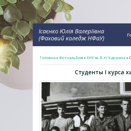
Ісаєнко Юлія Валеріївна
Г
(Фаховий коледж НФаУ)
Головна
»
Фотоальбом
»
ХНУ ім. В. Н. Каразіна
» 
Студенты I курса х