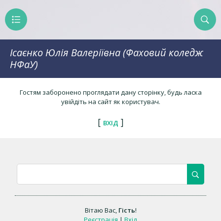
Ісаєнко Юлія Валеріївна (Фаховий коледж
НФаУ)
Гостям заборонено проглядати дану сторінку, будь ласка
увійдіть на сайт як користувач.
[
]
ВХІД
Вітаю Вас
,
Гість
!
Реєстрація
|
Вхід