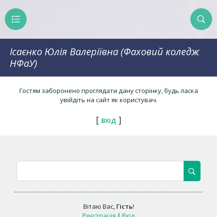
Ісаєнко Юлія Валеріївна (Фаховий коледж
НФаУ)
Гостям заборонено проглядати дану сторінку, будь ласка
увійдіть на сайт як користувач.
[
]
ВХІД
Вітаю Вас
,
Гість
!
Реєстрація
|
Вхід