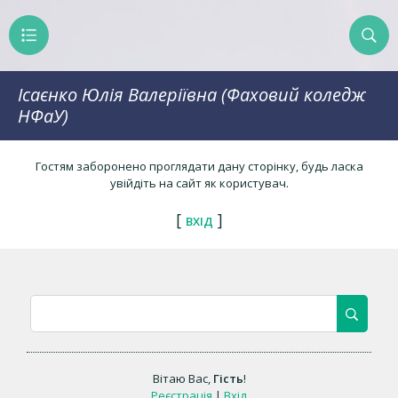
Ісаєнко Юлія Валеріївна (Фаховий коледж
НФаУ)
Гостям заборонено проглядати дану сторінку, будь ласка
увійдіть на сайт як користувач.
[
]
ВХІД
Вітаю Вас
,
Гість
!
Реєстрація
|
Вхід