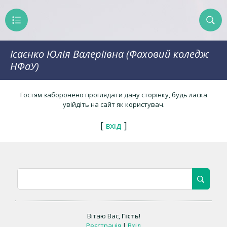
Ісаєнко Юлія Валеріївна (Фаховий коледж
НФаУ)
Гостям заборонено проглядати дану сторінку, будь ласка
увійдіть на сайт як користувач.
[
]
ВХІД
Вітаю Вас
,
Гість
!
Реєстрація
|
Вхід