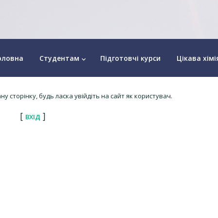
оловна
Студентам
Підготовчі курси
Цікава хімі
keyboard_arrow_down
у сторінку, будь ласка увійдіть на сайт як користувач.
[
]
ВХІД