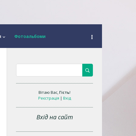
я
Фотоальбоми
keyboard_arrow_down
Вітаю Вас
,
Гість
!
Реєстрація
|
Вхід
Вхід на сайт