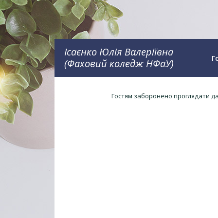
Ісаєнко Юлія Валеріївна
Г
(Фаховий коледж НФаУ)
Гостям заборонено проглядати дан