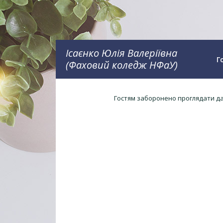
Ісаєнко Юлія Валеріївна
Г
(Фаховий коледж НФаУ)
Гостям заборонено проглядати дан