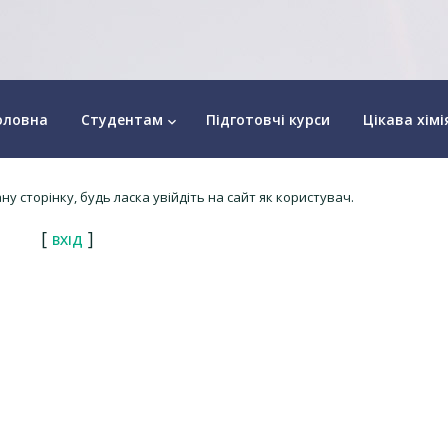
оловна
Студентам
Підготовчі курси
Цікава хімі
keyboard_arrow_down
у сторінку, будь ласка увійдіть на сайт як користувач.
[
]
ВХІД