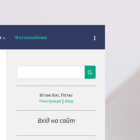
я
Фотоальбоми
keyboard_arrow_down
Вітаю Вас
,
Гість
!
Реєстрація
|
Вхід
Вхід на сайт