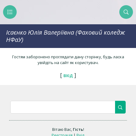
Ісаєнко Юлія Валеріївна (Фаховий коледж
НФаУ)
Гостям заборонено проглядати дану сторінку, будь ласка
увійдіть на сайт як користувач.
[
]
ВХІД
Вітаю Вас
,
Гість
!
Реєстрація
|
Вхід