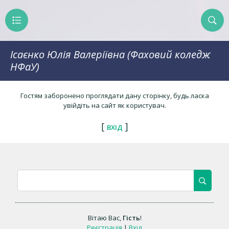
Ісаєнко Юлія Валеріївна (Фаховий коледж
НФаУ)
Гостям заборонено проглядати дану сторінку, будь ласка
увійдіть на сайт як користувач.
[
]
ВХІД
Вітаю Вас
,
Гість
!
Реєстрація
|
Вхід