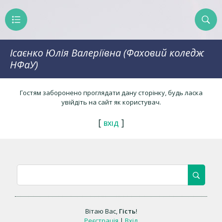
Ісаєнко Юлія Валеріївна (Фаховий коледж
НФаУ)
Гостям заборонено проглядати дану сторінку, будь ласка
увійдіть на сайт як користувач.
[
]
ВХІД
Вітаю Вас
,
Гість
!
Реєстрація
|
Вхід