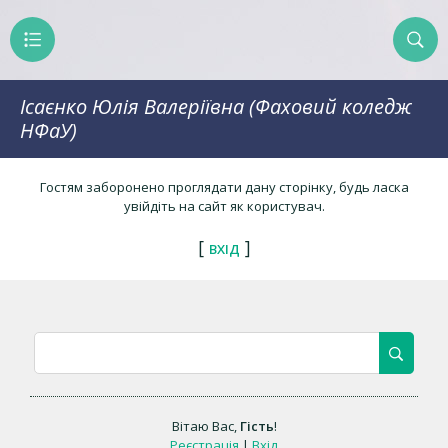
Ісаєнко Юлія Валеріївна (Фаховий коледж
НФаУ)
Гостям заборонено проглядати дану сторінку, будь ласка
увійдіть на сайт як користувач.
[
]
ВХІД
Вітаю Вас
,
Гість
!
Реєстрація
|
Вхід