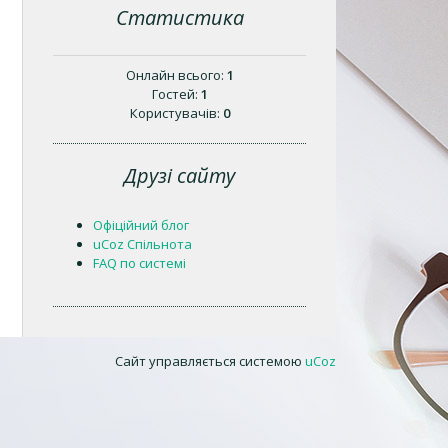
Статистика
Онлайн всього:
1
Гостей:
1
Користувачів:
0
Друзі сайту
Офіційний блог
uCoz Спільнота
FAQ по системі
Сайт управляється системою
uCoz