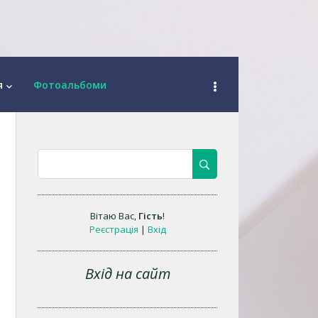
я
Фотоальбоми
keyboard_arrow_down
Вітаю Вас
,
Гість
!
Реєстрація
|
Вхід
Вхід на сайт