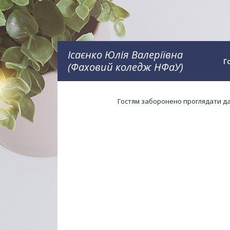
Ісаєнко Юлія Валеріївна
Г
(Фаховий коледж НФаУ)
Гостям заборонено проглядати дан