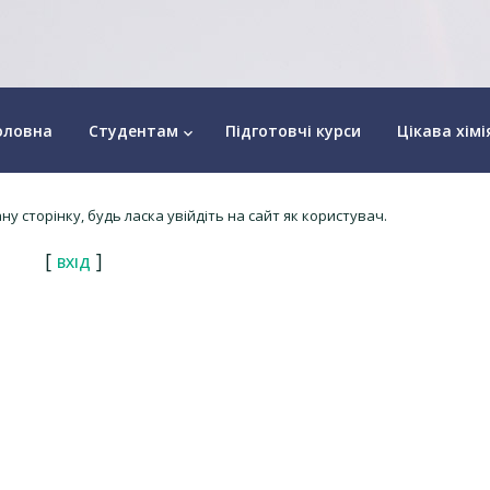
оловна
Студентам
Підготовчі курси
Цікава хімі
keyboard_arrow_down
у сторінку, будь ласка увійдіть на сайт як користувач.
[
]
ВХІД