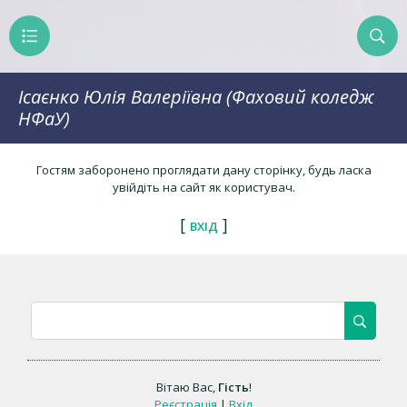
Ісаєнко Юлія Валеріївна (Фаховий коледж
НФаУ)
Гостям заборонено проглядати дану сторінку, будь ласка
увійдіть на сайт як користувач.
[
]
ВХІД
Вітаю Вас
,
Гість
!
Реєстрація
|
Вхід