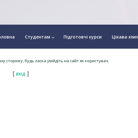
оловна
Студентам
Підготовчі курси
Цікава хімі
keyboard_arrow_down
у сторінку, будь ласка увійдіть на сайт як користувач.
[
]
ВХІД