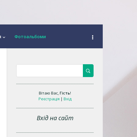
я
Фотоальбоми
keyboard_arrow_down
Вітаю Вас
,
Гість
!
Реєстрація
|
Вхід
Вхід на сайт