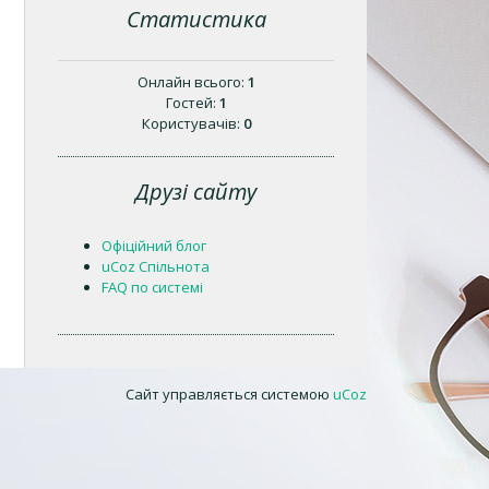
Статистика
Онлайн всього:
1
Гостей:
1
Користувачів:
0
Друзі сайту
Офіційний блог
uCoz Спільнота
FAQ по системі
Сайт управляється системою
uCoz