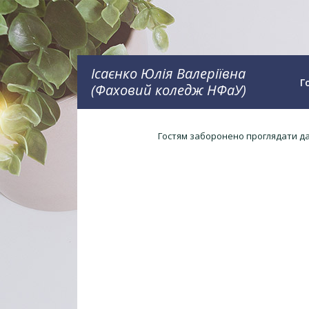
Ісаєнко Юлія Валеріївна
Г
(Фаховий коледж НФаУ)
Гостям заборонено проглядати дан