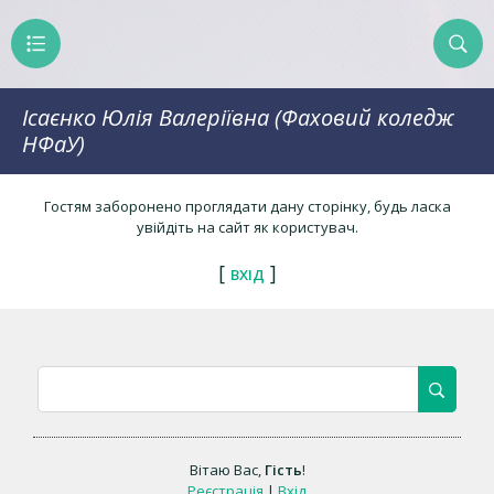
Ісаєнко Юлія Валеріївна (Фаховий коледж
НФаУ)
Гостям заборонено проглядати дану сторінку, будь ласка
увійдіть на сайт як користувач.
[
]
ВХІД
Вітаю Вас
,
Гість
!
Реєстрація
|
Вхід