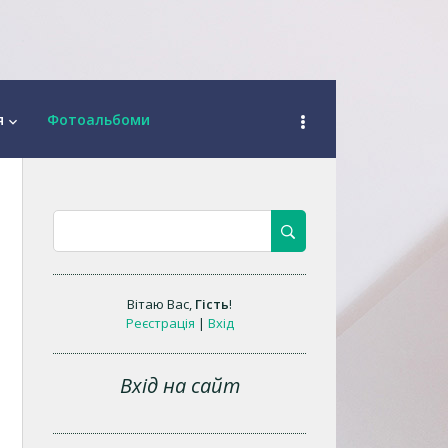
я
Фотоальбоми
keyboard_arrow_down
Вітаю Вас
,
Гість
!
Реєстрація
|
Вхід
Вхід на сайт