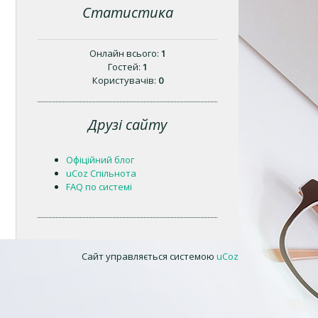
Статистика
Онлайн всього:
1
Гостей:
1
Користувачів:
0
Друзі сайту
Офіційний блог
uCoz Спільнота
FAQ по системі
Сайт управляється системою
uCoz