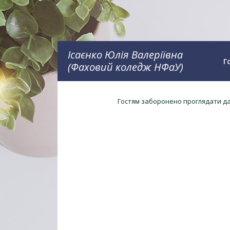
Ісаєнко Юлія Валеріївна
Г
(Фаховий коледж НФаУ)
Гостям заборонено проглядати дан