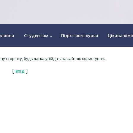
оловна
Студентам
Підготовчі курси
Цікава хімі
keyboard_arrow_down
у сторінку, будь ласка увійдіть на сайт як користувач.
[
]
ВХІД