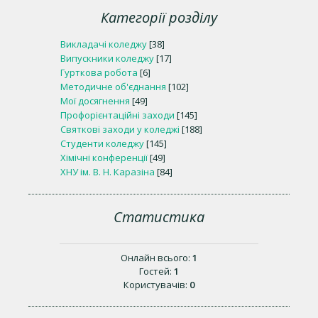
Категорії розділу
Викладачі коледжу
[38]
Випускники коледжу
[17]
Гурткова робота
[6]
Методичне об'єднання
[102]
Мої досягнення
[49]
Профорієнтаційні заходи
[145]
Святкові заходи у коледжі
[188]
Студенти коледжу
[145]
Хімічні конференції
[49]
ХНУ ім. В. Н. Каразіна
[84]
Статистика
Онлайн всього:
1
Гостей:
1
Користувачів:
0