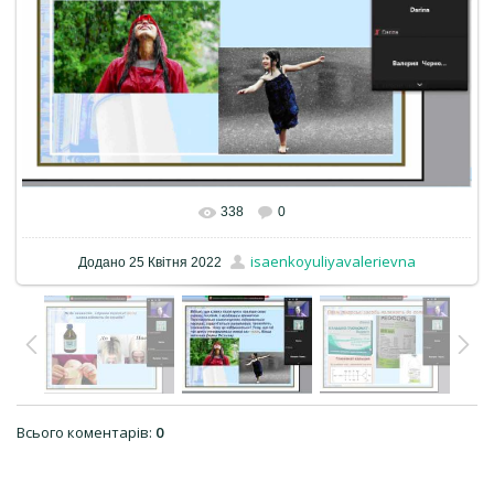
338
0
isaenkoyuliyavalerievna
Додано
25 Квітня 2022
Всього коментарів
:
0