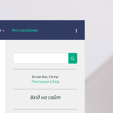
я
Фотоальбоми
keyboard_arrow_down
Вітаю Вас
,
Гість
!
Реєстрація
|
Вхід
Вхід на сайт