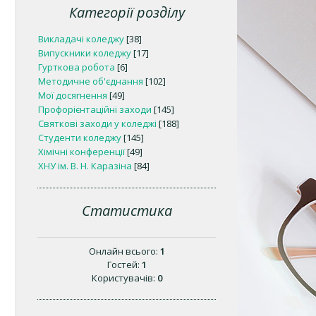
Категорії розділу
Викладачі коледжу
[38]
Випускники коледжу
[17]
Гурткова робота
[6]
Методичне об'єднання
[102]
Мої досягнення
[49]
Профорієнтаційні заходи
[145]
Святкові заходи у коледжі
[188]
Студенти коледжу
[145]
Хімічні конференції
[49]
ХНУ ім. В. Н. Каразіна
[84]
Статистика
Онлайн всього:
1
Гостей:
1
Користувачів:
0