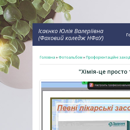
Ісаєнко Юлія Валеріївна
Г
(Фаховий коледж НФаУ)
Головна
»
Фотоальбом
»
Профорієнтаційні захо
"Хімія-це просто 