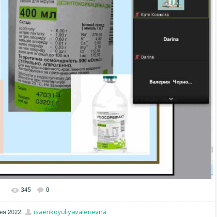
345
0
isaenkoyuliyavalerievna
тня 2022