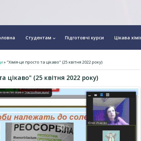
оловна
Студентам
Підготовчі курси
Цікава хімі
keyboard_arrow_down
ди
» "Хімія-це просто та цікаво" (25 квітня 2022 року)
та цікаво" (25 квітня 2022 року)