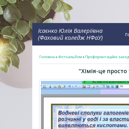
Ісаєнко Юлія Валеріївна
Г
(Фаховий коледж НФаУ)
Головна
»
Фотоальбом
»
Профорієнтаційні захо
"Хімія-це просто 