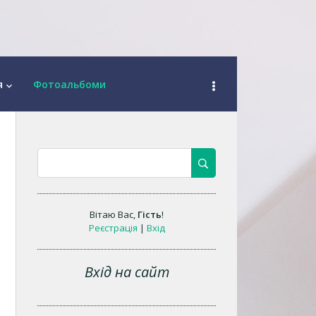
я
Фотоальбоми
keyboard_arrow_down
Вітаю Вас
,
Гість
!
Реєстрація
|
Вхід
Вхід на сайт