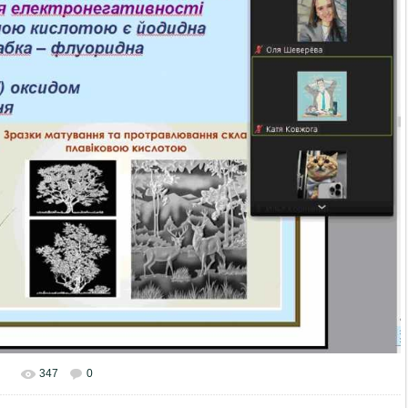
347
0