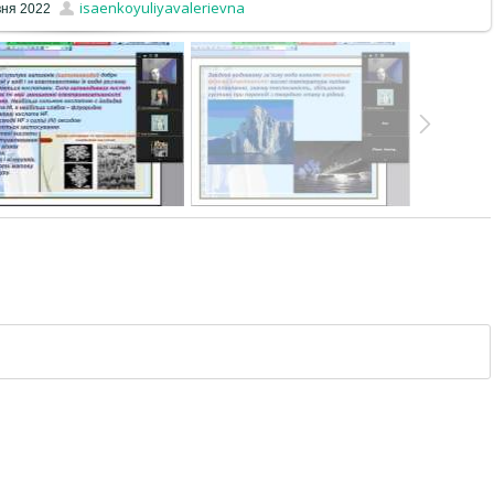
isaenkoyuliyavalerievna
вня 2022