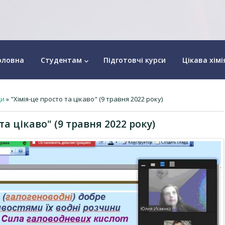
оловна
Студентам
Підготовчі курси
Цікава хімі
keyboard_arrow_down
ди
» "Хімія-це просто та цікаво" (9 травня 2022 року)
та цікаво" (9 травня 2022 року)