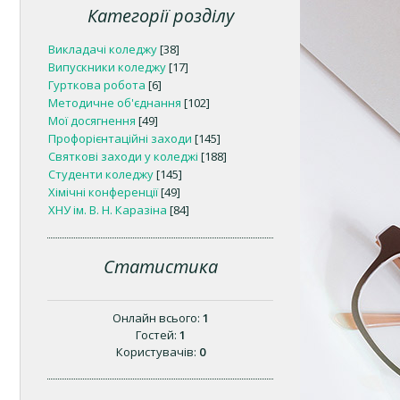
Категорії розділу
Викладачі коледжу
[38]
Випускники коледжу
[17]
Гурткова робота
[6]
Методичне об'єднання
[102]
Мої досягнення
[49]
Профорієнтаційні заходи
[145]
Святкові заходи у коледжі
[188]
Студенти коледжу
[145]
Хімічні конференції
[49]
ХНУ ім. В. Н. Каразіна
[84]
Статистика
Онлайн всього:
1
Гостей:
1
Користувачів:
0