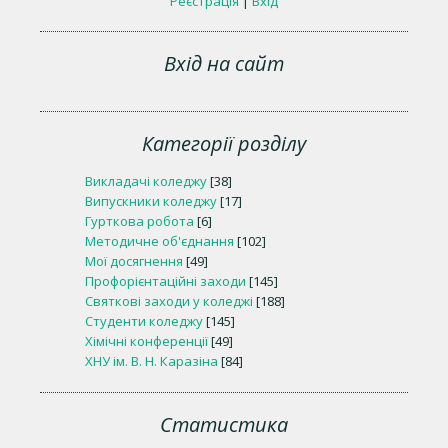
Реєстрація
|
Вхід
Вхід на сайт
Категорії розділу
Викладачі коледжу
[38]
Випускники коледжу
[17]
Гурткова робота
[6]
Методичне об'єднання
[102]
Мої досягнення
[49]
Профорієнтаційні заходи
[145]
Святкові заходи у коледжі
[188]
Студенти коледжу
[145]
Хімічні конференції
[49]
ХНУ ім. В. Н. Каразіна
[84]
Статистика