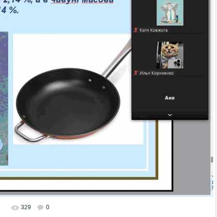
329
0