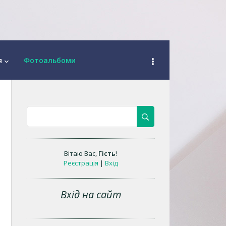
я
Фотоальбоми
keyboard_arrow_down
Вітаю Вас
,
Гість
!
Реєстрація
|
Вхід
Вхід на сайт