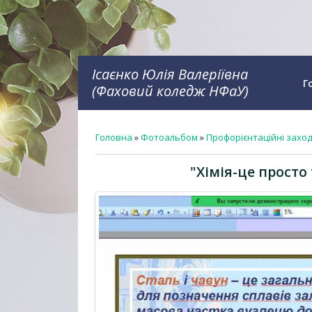
Ісаєнко Юлія Валеріївна
Г
(Фаховий коледж НФаУ)
Головна
»
Фотоальбом
»
Профорієнтаційні захо
"Хімія-це просто 