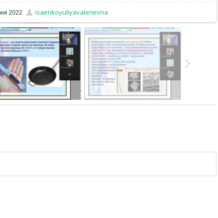
isaenkoyuliyavalerievna
вня 2022