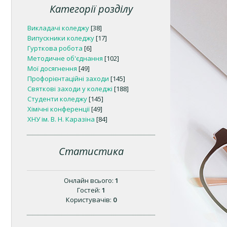
Категорії розділу
Викладачі коледжу
[38]
Випускники коледжу
[17]
Гурткова робота
[6]
Методичне об'єднання
[102]
Мої досягнення
[49]
Профорієнтаційні заходи
[145]
Святкові заходи у коледжі
[188]
Студенти коледжу
[145]
Хімічні конференції
[49]
ХНУ ім. В. Н. Каразіна
[84]
Статистика
Онлайн всього:
1
Гостей:
1
Користувачів:
0