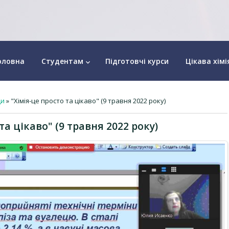
оловна
Студентам
Підготовчі курси
Цікава хімі
keyboard_arrow_down
ди
» "Хімія-це просто та цікаво" (9 травня 2022 року)
та цікаво" (9 травня 2022 року)