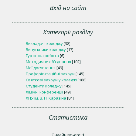
Вхід на сайт
Категорії розділу
Викладачі коледжу
[38]
Випускники коледжу
[17]
Гурткова робота
[6]
Методичне об'єднання
[102]
Мої досягнення
[49]
Профорієнтаційні заходи
[145]
Святкові заходи у коледжі
[188]
Студенти коледжу
[145]
Хімічні конференції
[49]
ХНУ ім. В. Н. Каразіна
[84]
Статистика
Онлайн всього:
1