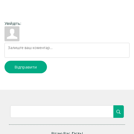
Увійдіть:
Відправити
Вітаю Вас
,
Гість
!