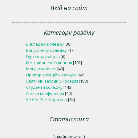
Вхід на сайт
Категорії розділу
Викладачі коледжу
[38]
Випускники коледжу
[17]
Гурткова робота
[6]
Методичне об'єднання
[102]
Мої досягнення
[49]
Профорієнтаційні заходи
[145]
Святкові заходи у коледжі
[188]
Студенти коледжу
[145]
Хімічні конференції
[49]
ХНУ ім. В. Н. Каразіна
[84]
Статистика
Онлайн всього:
1