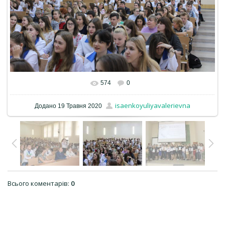
574
0
isaenkoyuliyavalerievna
Додано
19 Травня 2020
Всього коментарів
:
0