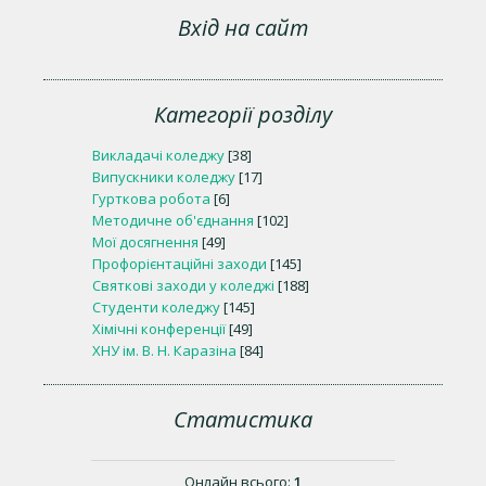
Вхід на сайт
Категорії розділу
Викладачі коледжу
[38]
Випускники коледжу
[17]
Гурткова робота
[6]
Методичне об'єднання
[102]
Мої досягнення
[49]
Профорієнтаційні заходи
[145]
Святкові заходи у коледжі
[188]
Студенти коледжу
[145]
Хімічні конференції
[49]
ХНУ ім. В. Н. Каразіна
[84]
Статистика
Онлайн всього:
1