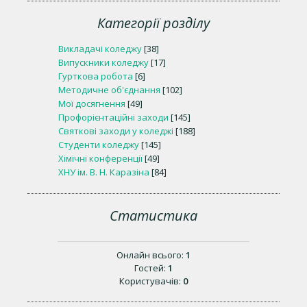
Категорії розділу
Викладачі коледжу
[38]
Випускники коледжу
[17]
Гурткова робота
[6]
Методичне об'єднання
[102]
Мої досягнення
[49]
Профорієнтаційні заходи
[145]
Святкові заходи у коледжі
[188]
Студенти коледжу
[145]
Хімічні конференції
[49]
ХНУ ім. В. Н. Каразіна
[84]
Статистика
Онлайн всього:
1
Гостей:
1
Користувачів:
0