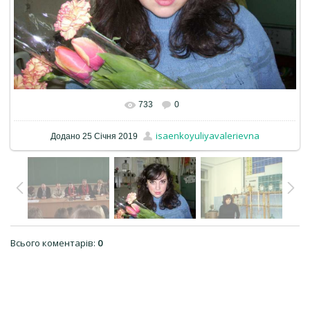
733
0
isaenkoyuliyavalerievna
Додано
25 Січня 2019
Всього коментарів
:
0