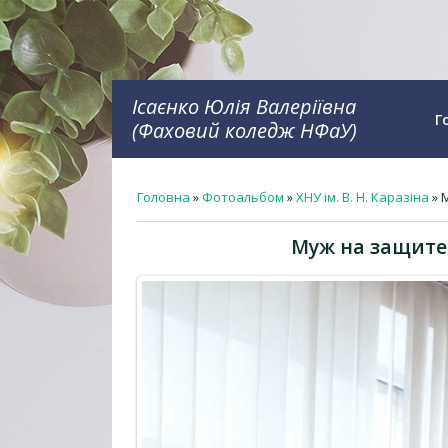
Ісаєнко Юлія Валеріївна
Г
(Фаховий коледж НФаУ)
Головна
»
Фотоальбом
»
ХНУ ім. В. Н. Каразіна
» 
Муж на защите