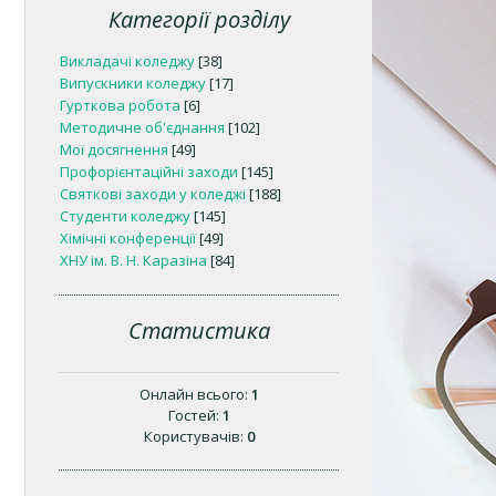
Категорії розділу
Викладачі коледжу
[38]
Випускники коледжу
[17]
Гурткова робота
[6]
Методичне об'єднання
[102]
Мої досягнення
[49]
Профорієнтаційні заходи
[145]
Святкові заходи у коледжі
[188]
Студенти коледжу
[145]
Хімічні конференції
[49]
ХНУ ім. В. Н. Каразіна
[84]
Статистика
Онлайн всього:
1
Гостей:
1
Користувачів:
0