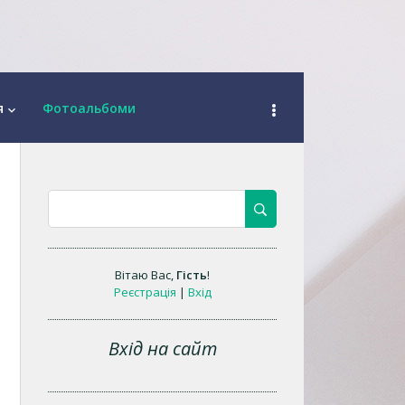
я
Фотоальбоми
keyboard_arrow_down
Вітаю Вас
,
Гість
!
Реєстрація
|
Вхід
Вхід на сайт