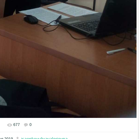
677
0
isaenkoyuliyavalerievna
ня 2019