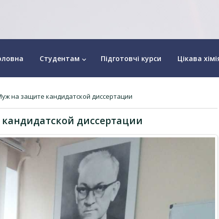
оловна
Студентам
Підготовчі курси
Цікава хімі
keyboard_arrow_down
Муж на защите кандидатской диссертации
 кандидатской диссертации