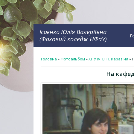
Ісаєнко Юлія Валеріївна
Г
(Фаховий коледж НФаУ)
Головна
»
Фотоальбом
»
ХНУ ім. В. Н. Каразіна
» 
На кафе