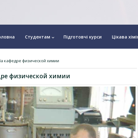
оловна
Студентам
Підготовчі курси
Цікава хімі
keyboard_arrow_down
На кафедре физической химии
дре физической химии