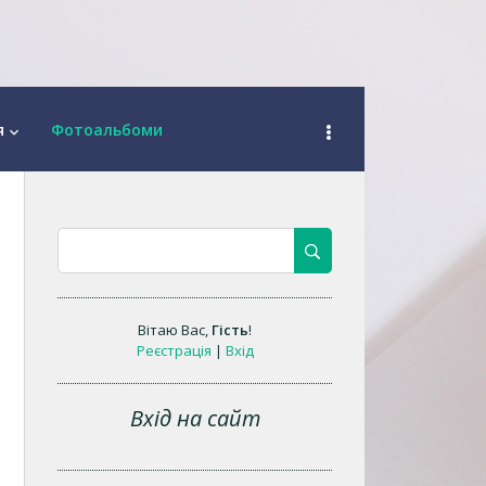
я
Фотоальбоми
keyboard_arrow_down
Вітаю Вас
,
Гість
!
Реєстрація
|
Вхід
Вхід на сайт