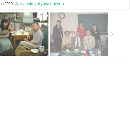
isaenkoyuliyavalerievna
тня 2020