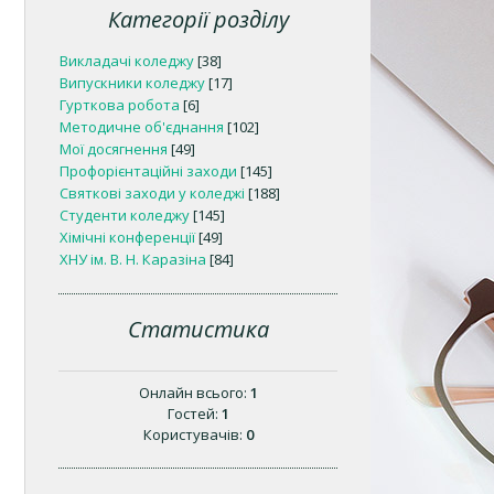
Категорії розділу
Викладачі коледжу
[38]
Випускники коледжу
[17]
Гурткова робота
[6]
Методичне об'єднання
[102]
Мої досягнення
[49]
Профорієнтаційні заходи
[145]
Святкові заходи у коледжі
[188]
Студенти коледжу
[145]
Хімічні конференції
[49]
ХНУ ім. В. Н. Каразіна
[84]
Статистика
Онлайн всього:
1
Гостей:
1
Користувачів:
0