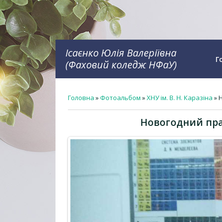
Ісаєнко Юлія Валеріївна
Г
(Фаховий коледж НФаУ)
Головна
»
Фотоальбом
»
ХНУ ім. В. Н. Каразіна
» 
Новогодний пр