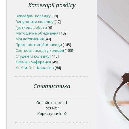
Категорії розділу
Викладачі коледжу
[38]
Випускники коледжу
[17]
Гурткова робота
[6]
Методичне об'єднання
[102]
Мої досягнення
[49]
Профорієнтаційні заходи
[145]
Святкові заходи у коледжі
[188]
Студенти коледжу
[145]
Хімічні конференції
[49]
ХНУ ім. В. Н. Каразіна
[84]
Статистика
Онлайн всього:
1
Гостей:
1
Користувачів:
0