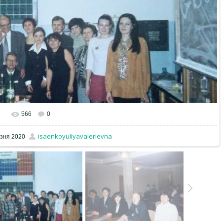
566
0
isaenkoyuliyavalerievna
зня 2020