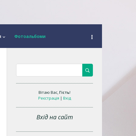
я
Фотоальбоми
keyboard_arrow_down
Вітаю Вас
,
Гість
!
Реєстрація
|
Вхід
Вхід на сайт