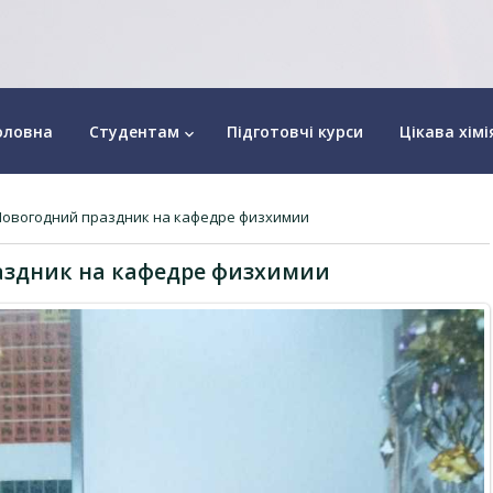
оловна
Студентам
Підготовчі курси
Цікава хімі
keyboard_arrow_down
Новогодний праздник на кафедре физхимии
аздник на кафедре физхимии