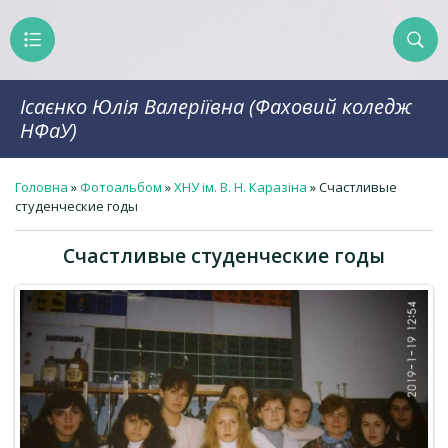
Ісаєнко Юлія Валеріївна (Фаховий коледж
НФаУ)
Головна
»
Фотоальбом
»
ХНУ ім. В. Н. Каразіна
» Счастливые
студенческие годы
Счастливые студенческие годы