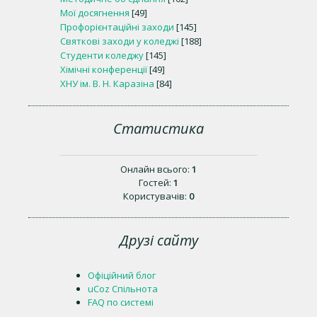
Мої досягнення
[49]
Профорієнтаційні заходи
[145]
Святкові заходи у коледжі
[188]
Студенти коледжу
[145]
Хімічні конференції
[49]
ХНУ ім. В. Н. Каразіна
[84]
Статистика
Онлайн всього:
1
Гостей:
1
Користувачів:
0
Друзі сайту
Офіційний блог
uCoz Спільнота
FAQ по системі