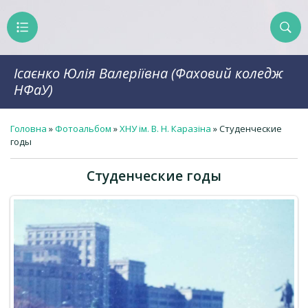
Ісаєнко Юлія Валеріївна (Фаховий коледж
НФаУ)
Головна
»
Фотоальбом
»
ХНУ ім. В. Н. Каразіна
» Студенческие
годы
Студенческие годы