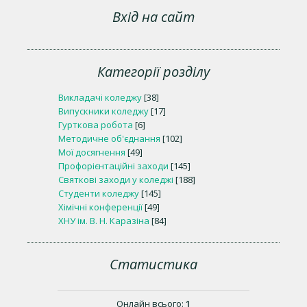
Вхід на сайт
Категорії розділу
Викладачі коледжу
[38]
Випускники коледжу
[17]
Гурткова робота
[6]
Методичне об'єднання
[102]
Мої досягнення
[49]
Профорієнтаційні заходи
[145]
Святкові заходи у коледжі
[188]
Студенти коледжу
[145]
Хімічні конференції
[49]
ХНУ ім. В. Н. Каразіна
[84]
Статистика
Онлайн всього:
1