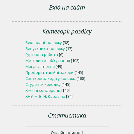
Вхід на сайт
Категорії розділу
Викладачі коледжу
[38]
Випускники коледжу
[17]
Гурткова робота
[6]
Методичне об'єднання
[102]
Мої досягнення
[49]
Профорієнтаційні заходи
[145]
Святкові заходи у коледжі
[188]
Студенти коледжу
[145]
Хімічні конференції
[49]
ХНУ ім. В. Н. Каразіна
[84]
Статистика
Онлайн всього:
1