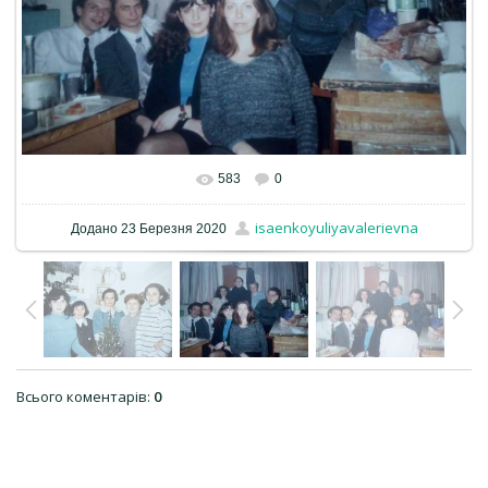
583
0
isaenkoyuliyavalerievna
Додано
23 Березня 2020
Всього коментарів
:
0