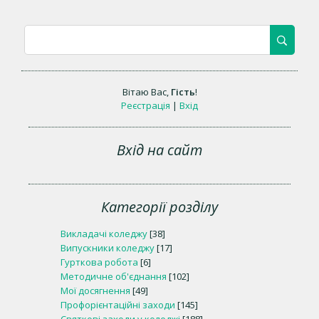
Вітаю Вас
,
Гість
!
Реєстрація
|
Вхід
Вхід на сайт
Категорії розділу
Викладачі коледжу
[38]
Випускники коледжу
[17]
Гурткова робота
[6]
Методичне об'єднання
[102]
Мої досягнення
[49]
Профорієнтаційні заходи
[145]
Святкові заходи у коледжі
[188]