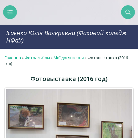
Ісаєнко Юлія Валеріївна (Фаховий коледж
НФаУ)
Головна
»
Фотоальбом
»
Мої досягнення
» Фотовыставка (2016
год)
Фотовыставка (2016 год)