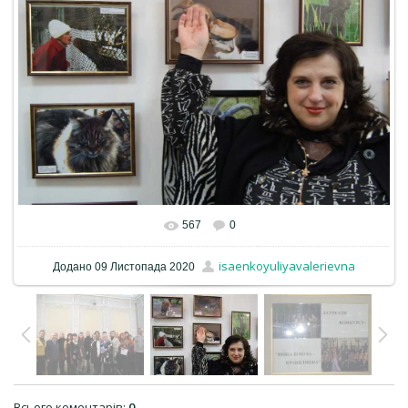
567
0
isaenkoyuliyavalerievna
Додано
09 Листопада 2020
Всього коментарів
:
0