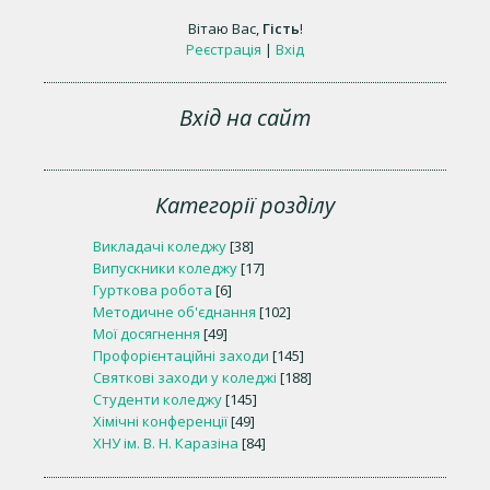
Вітаю Вас
,
Гість
!
Реєстрація
|
Вхід
Вхід на сайт
Категорії розділу
Викладачі коледжу
[38]
Випускники коледжу
[17]
Гурткова робота
[6]
Методичне об'єднання
[102]
Мої досягнення
[49]
Профорієнтаційні заходи
[145]
Святкові заходи у коледжі
[188]
Студенти коледжу
[145]
Хімічні конференції
[49]
ХНУ ім. В. Н. Каразіна
[84]