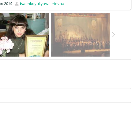
isaenkoyuliyavalerievna
ня 2019