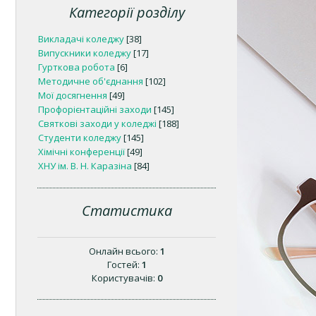
Категорії розділу
Викладачі коледжу
[38]
Випускники коледжу
[17]
Гурткова робота
[6]
Методичне об'єднання
[102]
Мої досягнення
[49]
Профорієнтаційні заходи
[145]
Святкові заходи у коледжі
[188]
Студенти коледжу
[145]
Хімічні конференції
[49]
ХНУ ім. В. Н. Каразіна
[84]
Статистика
Онлайн всього:
1
Гостей:
1
Користувачів:
0