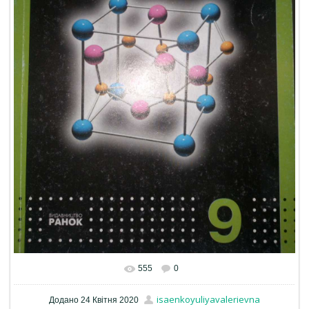
555
0
isaenkoyuliyavalerievna
Додано
24 Квітня 2020