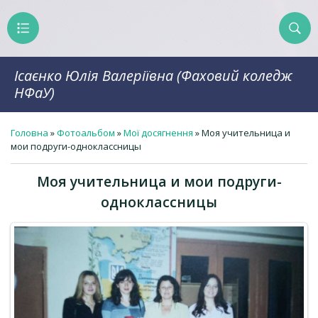
Ісаєнко Юлія Валеріївна (Фаховий коледж
НФаУ)
Головна
»
Фотоальбом
»
Мої досягнення
» Моя учительница и
мои подруги-одноклассницы
Моя учительница и мои подруги-
одноклассницы