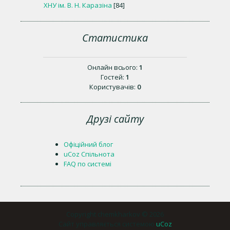
ХНУ ім. В. Н. Каразіна
[84]
Статистика
Онлайн всього:
1
Гостей:
1
Користувачів:
0
Друзі сайту
Офіційний блог
uCoz Спільнота
FAQ по системі
Copyright chemkharkov © 2026
Сайт управляється системою
uCoz