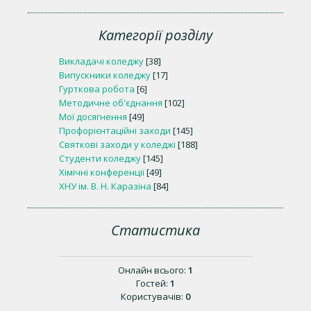
Категорії розділу
Викладачі коледжу
[38]
Випускники коледжу
[17]
Гурткова робота
[6]
Методичне об'єднання
[102]
Мої досягнення
[49]
Профорієнтаційні заходи
[145]
Святкові заходи у коледжі
[188]
Студенти коледжу
[145]
Хімічні конференції
[49]
ХНУ ім. В. Н. Каразіна
[84]
Статистика
Онлайн всього:
1
Гостей:
1
Користувачів:
0