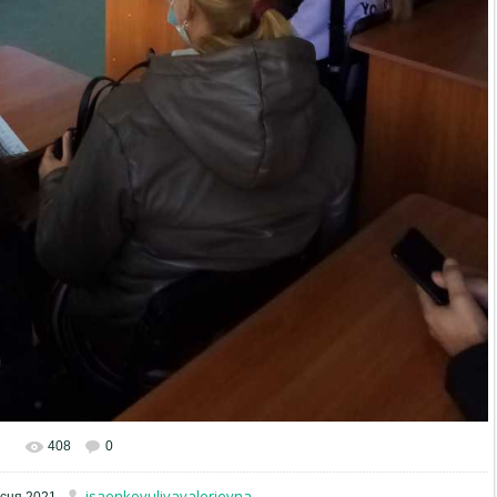
408
0
isaenkoyuliyavalerievna
сня 2021