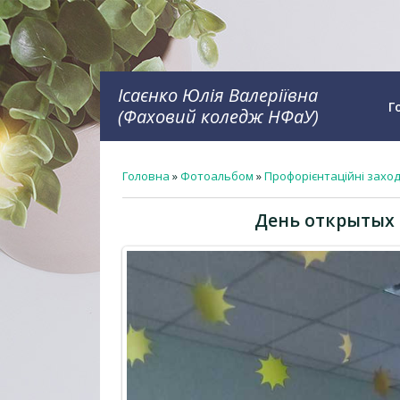
Ісаєнко Юлія Валеріївна
Г
(Фаховий коледж НФаУ)
Головна
»
Фотоальбом
»
Профорієнтаційні захо
День открытых 