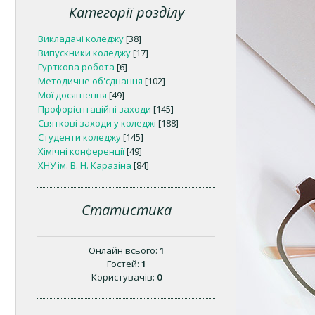
Категорії розділу
Викладачі коледжу
[38]
Випускники коледжу
[17]
Гурткова робота
[6]
Методичне об'єднання
[102]
Мої досягнення
[49]
Профорієнтаційні заходи
[145]
Святкові заходи у коледжі
[188]
Студенти коледжу
[145]
Хімічні конференції
[49]
ХНУ ім. В. Н. Каразіна
[84]
Статистика
Онлайн всього:
1
Гостей:
1
Користувачів:
0