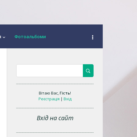
я
Фотоальбоми
keyboard_arrow_down
Вітаю Вас
,
Гість
!
Реєстрація
|
Вхід
Вхід на сайт