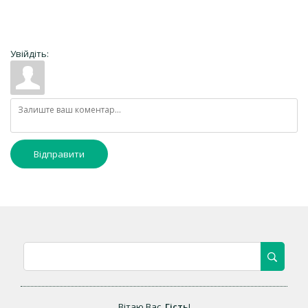
Увійдіть:
Відправити
Вітаю Вас
,
Гість
!