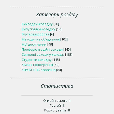
Категорії розділу
Викладачі коледжу
[38]
Випускники коледжу
[17]
Гурткова робота
[6]
Методичне об'єднання
[102]
Мої досягнення
[49]
Профорієнтаційні заходи
[145]
Святкові заходи у коледжі
[188]
Студенти коледжу
[145]
Хімічні конференції
[49]
ХНУ ім. В. Н. Каразіна
[84]
Статистика
Онлайн всього:
1
Гостей:
1
Користувачів:
0