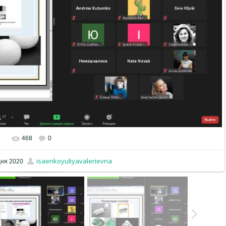
468
0
isaenkoyuliyavalerievna
дня 2020