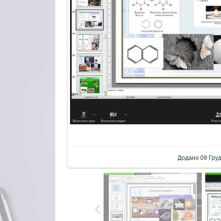
Додано
09 Гру