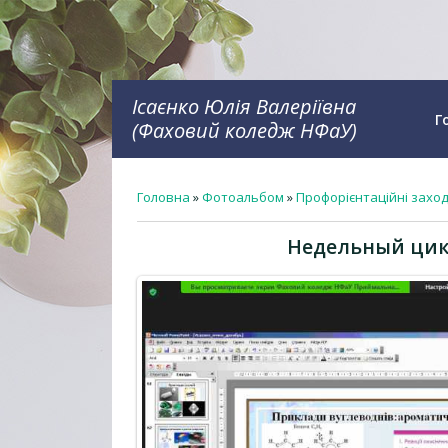
Ісаєнко Юлія Валеріївна
Г
(Фаховий коледж НФаУ)
Головна
»
Фотоальбом
»
Профорієнтаційні захо
Недельный цикл