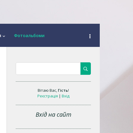
я
Фотоальбоми
keyboard_arrow_down
Вітаю Вас
,
Гість
!
Реєстрація
|
Вхід
Вхід на сайт