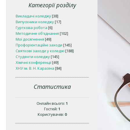
Категорії розділу
Викладачі коледжу
[38]
Випускники коледжу
[17]
Гурткова робота
[6]
Методичне об'єднання
[102]
Мої досягнення
[49]
Профорієнтаційні заходи
[145]
Святкові заходи у коледжі
[188]
Студенти коледжу
[145]
Хімічні конференції
[49]
ХНУ ім. В. Н. Каразіна
[84]
Статистика
Онлайн всього:
1
Гостей:
1
Користувачів:
0