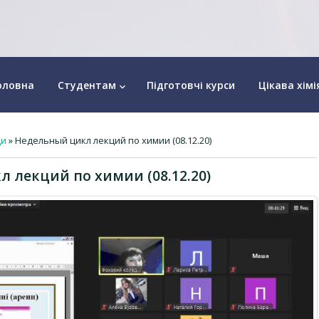
оловна
Студентам
Підготовчі курси
Цікава хімі
keyboard_arrow_down
ди
» Недельный цикл лекций по химии (08.12.20)
 лекций по химии (08.12.20)