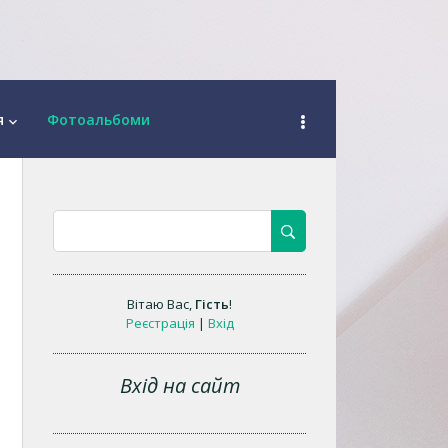
я
Фотоальбоми
keyboard_arrow_down
Вітаю Вас
,
Гість
!
Реєстрація
|
Вхід
Вхід на сайт