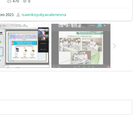
470
0
isaenkoyuliyavalerievna
ого 2021