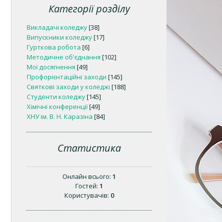
Категорії розділу
Викладачі коледжу
[38]
Випускники коледжу
[17]
Гурткова робота
[6]
Методичне об'єднання
[102]
Мої досягнення
[49]
Профорієнтаційні заходи
[145]
Святкові заходи у коледжі
[188]
Студенти коледжу
[145]
Хімічні конференції
[49]
ХНУ ім. В. Н. Каразіна
[84]
Статистика
Онлайн всього:
1
Гостей:
1
Користувачів:
0