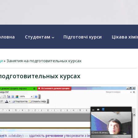
оловна
Студентам
Підготовчі курси
Цікава хімі
keyboard_arrow_down
ди
» Занятия на подготовительных курсах
подготовительных курсах