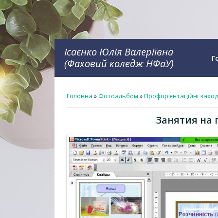
Ісаєнко Юлія Валеріївна
Г
(Фаховий коледж НФаУ)
Головна
»
Фотоальбом
»
Профорієнтаційні захо
Занятия на 