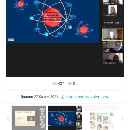
437
0
isaenkoyuliyavalerievna
Додано
27 Квітня 2021