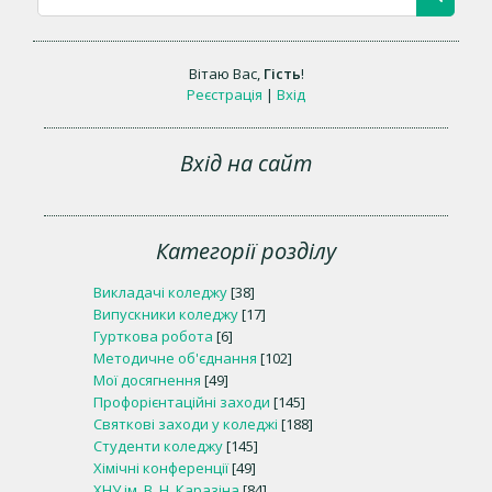
Вітаю Вас
,
Гість
!
Реєстрація
|
Вхід
Вхід на сайт
Категорії розділу
Викладачі коледжу
[38]
Випускники коледжу
[17]
Гурткова робота
[6]
Методичне об'єднання
[102]
Мої досягнення
[49]
Профорієнтаційні заходи
[145]
Святкові заходи у коледжі
[188]
Студенти коледжу
[145]
Хімічні конференції
[49]
ХНУ ім. В. Н. Каразіна
[84]