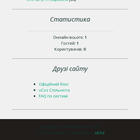
Статистика
Онлайн всього:
1
Гостей:
1
Користувачів:
0
Друзі сайту
Офіційний блог
uCoz Спільнота
FAQ по системі
Copyright chemkharkov © 2026
Сайт управляється системою
uCoz