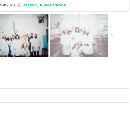
isaenkoyuliyavalerievna
зня 2020