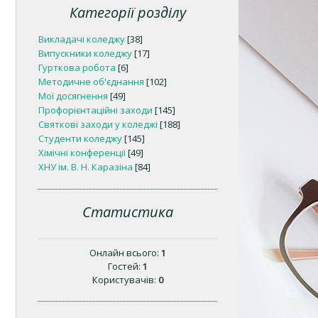
Категорії розділу
Викладачі коледжу
[38]
Випускники коледжу
[17]
Гурткова робота
[6]
Методичне об'єднання
[102]
Мої досягнення
[49]
Профорієнтаційні заходи
[145]
Святкові заходи у коледжі
[188]
Студенти коледжу
[145]
Хімічні конференції
[49]
ХНУ ім. В. Н. Каразіна
[84]
Статистика
Онлайн всього:
1
Гостей:
1
Користувачів:
0