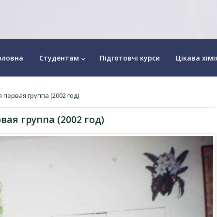
оловна
Студентам
Підготовчі курси
Цікава хімі
keyboard_arrow_down
 первая группа (2002 год)
вая группа (2002 год)