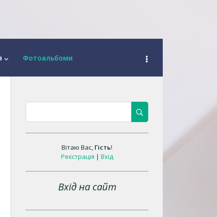
я
Фотоальбоми
keyboard_arrow_down
Вітаю Вас
,
Гість
!
Реєстрація
|
Вхід
Вхід на сайт