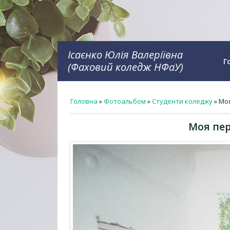
Ісаєнко Юлія Валеріївна
Г
(Фаховий коледж НФаУ)
Головна
»
Фотоальбом
»
Студенти коледжу
» Моя
Моя пер